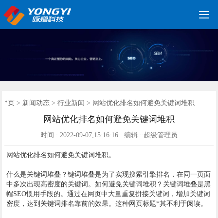

网站建设优化
小程序开发
网站建设
软件开发
服务案例
建站案例
新闻动态
联系我们
*页
*页
>
新闻动态
>
行业新闻
> 网站优化排名如何避免关键词堆积
网站优化排名如何避免关键词堆积
时间 : 2022-09-07,15:16:16 编辑 ::超级管理员
网站优化排名如何避免关键词堆积。
什么是关键词堆叠？键词堆叠是为了实现搜索引擎排名，在同一页面
中多次出现高密度的关键词。如何避免关键词堆积？关键词堆叠是黑
帽SEO惯用手段的。通过在网页中大量重复拼接关键词，增加关键词
密度，达到关键词排名靠前的效果。这种网页标题*其不利于阅读。