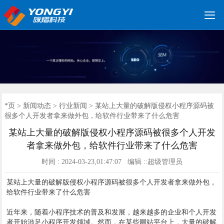

网站建设优化
小程序开发
网站建设
软件开发
服务案例
建站案例
新闻动态
联系我们
*页
*页
>
新闻动态
>
行业新闻
> 某站上大量的破解版侵权小程序源码被
很多个人开发者拿来做外包，给软件行业带来了什么危害
某站上大量的破解版侵权小程序源码被很多个人开发
者拿来做外包，给软件行业带来了什么危害
时间 : 2024-03-23,01:47:07 编辑 ::超级管理员
某站上大量的破解版侵权小程序源码被很多个人开发者拿来做外包，
给软件行业带来了什么危害
近年来，随着小程序技术的普及和发展，越来越多的企业和个人开发
者开始涉足小程序开发领域。然而，在某些网站平台上，大量的破解