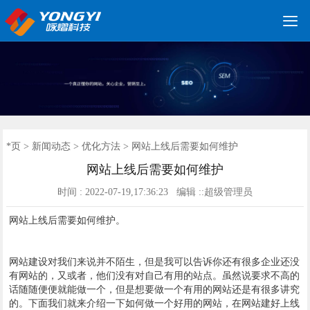

网站建设优化
小程序开发
网站建设
软件开发
服务案例
建站案例
新闻动态
联系我们
*页
*页
>
新闻动态
>
优化方法
> 网站上线后需要如何维护
网站上线后需要如何维护
时间 : 2022-07-19,17:36:23 编辑 ::超级管理员
网站上线后需要如何维护。
网站建设对我们来说并不陌生，但是我可以告诉你还有很多企业还没
有网站的，又或者，他们没有对自己有用的站点。虽然说要求不高的
话随随便便就能做一个，但是想要做一个有用的网站还是有很多讲究
的。下面我们就来介绍一下如何做一个好用的网站，在网站建好上线